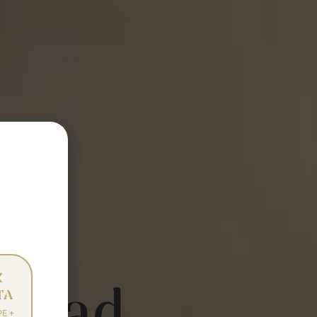
K
TA
E +