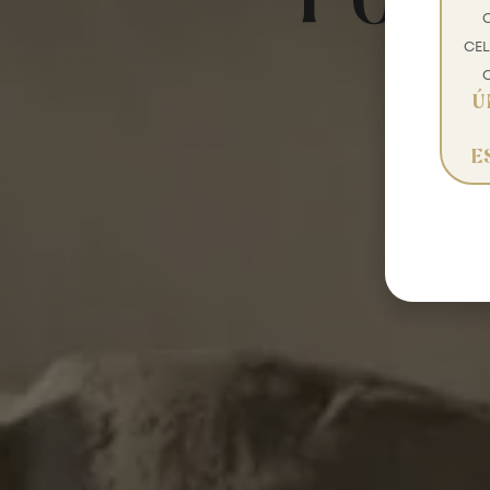
Polí
CEL
Ú
E