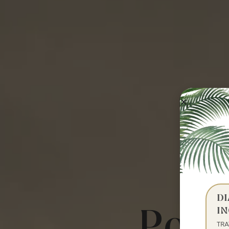
D
IN
TR