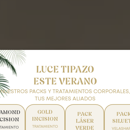
LUCE TIPAZO
ESTE VERANO
NUESTROS PACKS Y TRATAMIENTOS CORPORALES,
TUS MEJORES ALIADOS
GOLD
IAMOND
PACK
PAC
INCISION
CISION
LÁSER
SILUE
TRATAMIENTO
ATAMIENTO
VERDE
VELASHAP