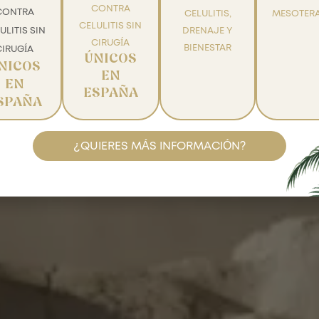
tica de priva
CONTRA
CONTRA
CELULITIS,
MESOTERA
CELULITIS SIN
ULITIS SIN
DRENAJE Y
CIRUGÍA
BIENESTAR
CIRUGÍA
ÚNICOS
NICOS
EN
EN
ESPAÑA
SPAÑA
¿QUIERES MÁS INFORMACIÓN?