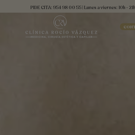
Ir
contenido
PIDE CITA: 954 98 00 55 | Lunes a viernes: 10h - 21
al
contenido
CON