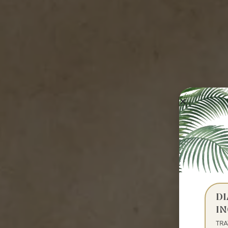
D
IN
TR