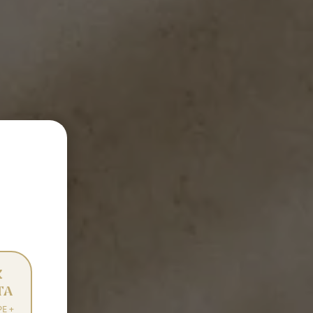
K
TA
E +