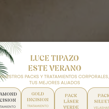
LUCE TIPAZO
ESTE VERANO
NUESTROS PACKS Y TRATAMIENTOS CORPORALES,
TUS MEJORES ALIADOS
GOLD
IAMOND
PACK
PAC
Facial
INCISION
CISION
LÁSER
SILUE
TRATAMIENTO
ATAMIENTO
VERDE
VELASHAP