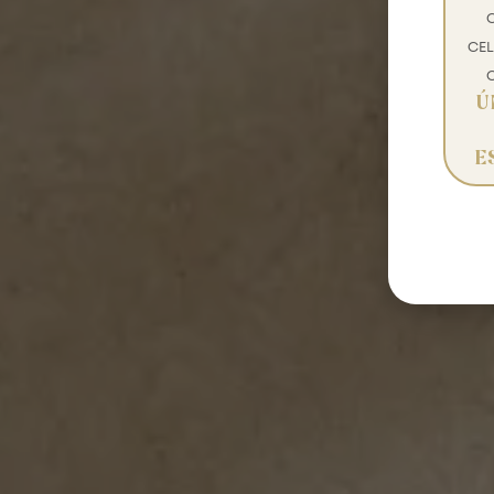
CEL
Ú
E