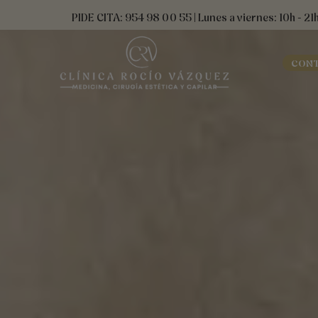
Ir
contenido
PIDE CITA: 954 98 00 55 | Lunes a viernes: 10h - 21
al
contenido
CON