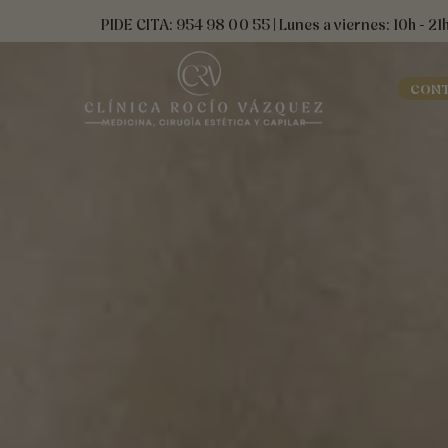
Ir
contenido
PIDE CITA: 954 98 00 55 | Lunes a viernes: 10h - 21
al
contenido
CON