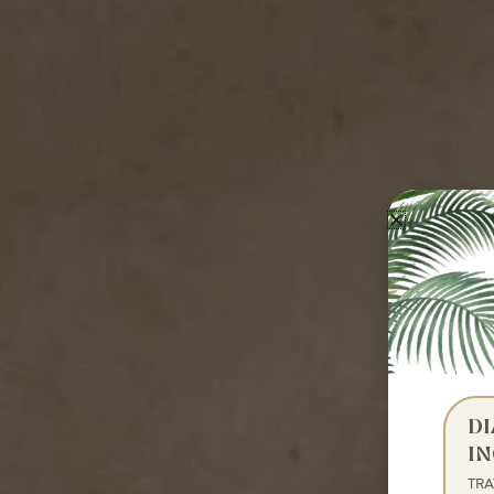
D
IN
TR