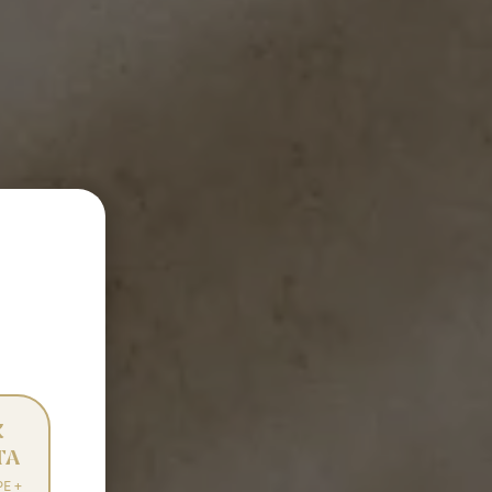
K
TA
E +