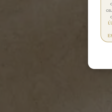
CEL
Ú
E