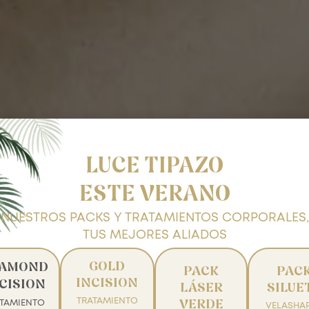
LUCE TIPAZO
ESTE VERANO
NUESTROS PACKS Y TRATAMIENTOS CORPORALES,
TUS MEJORES ALIADOS
GOLD
IAMOND
PACK
PAC
Facial
INCISION
CISION
LÁSER
SILUE
TRATAMIENTO
ATAMIENTO
VERDE
VELASHAP