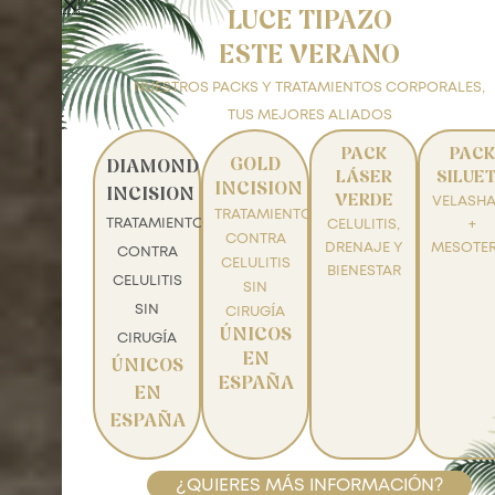
LUCE TIPAZO
ESTE VERANO
NUESTROS PACKS Y TRATAMIENTOS CORPORALES,
TUS MEJORES ALIADOS
PACK
PACK
GOLD
DIAMOND
LÁSER
SILUE
INCISION
INCISION
VERDE
VELASHA
TRATAMIENTO
TRATAMIENTO
CELULITIS,
+
CONTRA
DRENAJE Y
MESOTER
CONTRA
CELULITIS
BIENESTAR
CELULITIS
SIN
SIN
CIRUGÍA
ÚNICOS
CIRUGÍA
EN
ÚNICOS
ESPAÑA
EN
ESPAÑA
¿QUIERES MÁS INFORMACIÓN?