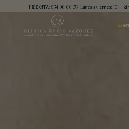
Ir
contenido
PIDE CITA: 954 98 00 55 | Lunes a viernes: 10h - 21
al
contenido
CON