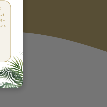
K
TA
E +
PIA