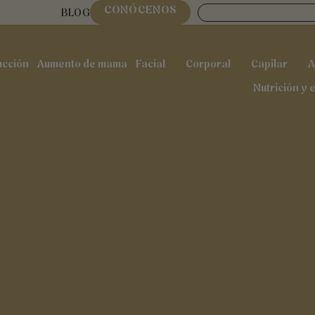
Buscar
 MEDICINE WORLD CONGRESS
CONÓCENOS
BLOG
ucción
Aumento de mama
Facial
Corporal
Capilar
A
Abrir Facial
Abrir Corporal
Ab
Nutrición y 