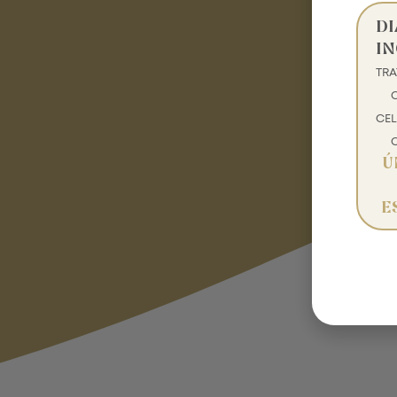
D
IN
TR
CEL
Ú
E