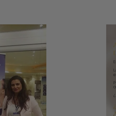
E
L
e
P
a
¿