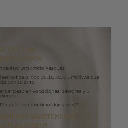
ARTÍCULOS
DESTACADOS
ntrevista Dra. Rocío Vázquez
áser Anticelulítico CELLULAZE. 5 motivos que
xplican su éxito
erder peso en vacaciones. 5 errores y 5
ciertos
Por qué abandonamos las dietas?
¿QUIERES MANTENERTE
ACTUALIZADO?