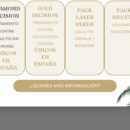
GOLD
IAMOND
PACK
PAC
INCISION
CISION
LÁSER
SILUE
TRATAMIENTO
ATAMIENTO
VERDE
VELASHAP
CONTRA
CONTRA
CELULITIS,
MESOTERA
CELULITIS SIN
ULITIS SIN
DRENAJE Y
CIRUGÍA
BIENESTAR
CIRUGÍA
ÚNICOS
NICOS
EN
EN
ESPAÑA
SPAÑA
¿QUIERES MÁS INFORMACIÓN?