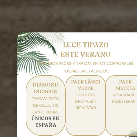
LUCE TIPAZO
ESTE VERANO
NUESTROS PACKS Y TRATAMIENTOS CORPORALES,
TUS MEJORES ALIADOS
PACK LÁSER
PACK
DIAMOND
VERDE
SILUETA
INCISION
CELULITIS,
VELASHAPE 
TRATAMIENTO
DRENAJE Y
MESOTERAPI
DE CELULITIS
BIENESTAR
SIN CIRUGÍA
ÚNICOS EN
ESPAÑA