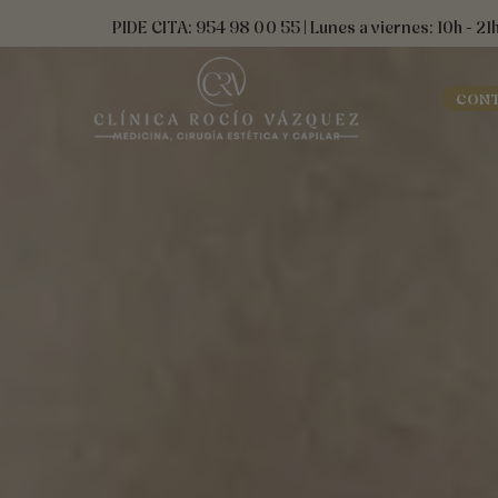
Ir
contenido
PIDE CITA: 954 98 00 55 | Lunes a viernes: 10h - 21
al
contenido
CON