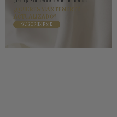
¿Por qué abandonamos las dietas?
¿QUIERES MANTENERTE
ACTUALIZADO?
SUSCRIBIRME