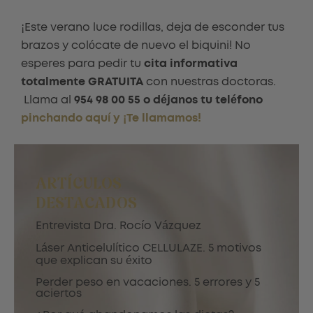
¡Este verano luce rodillas, deja de esconder tus
brazos y colócate de nuevo el biquini! No
esperes para pedir tu
cita informativa
totalmente GRATUITA
con nuestras doctoras.
Llama al
954 98 00 55 o déjanos tu teléfono
pinchando aquí y ¡Te llamamos!
ARTÍCULOS
DESTACADOS
Entrevista Dra. Rocío Vázquez
Láser Anticelulítico CELLULAZE. 5 motivos
que explican su éxito
Perder peso en vacaciones. 5 errores y 5
aciertos