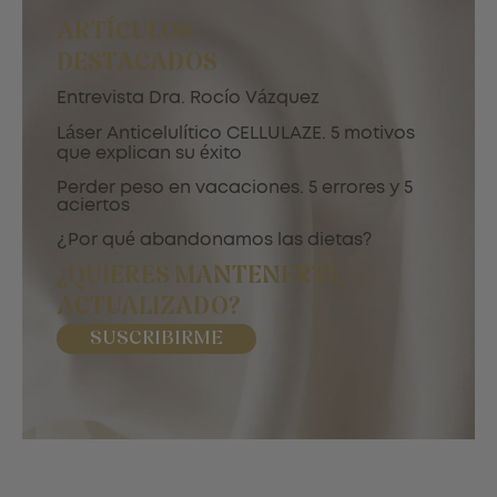
ARTÍCULOS
DESTACADOS
Entrevista Dra. Rocío Vázquez
Láser Anticelulítico CELLULAZE. 5 motivos
que explican su éxito
Perder peso en vacaciones. 5 errores y 5
aciertos
¿Por qué abandonamos las dietas?
¿QUIERES MANTENERTE
ACTUALIZADO?
SUSCRIBIRME