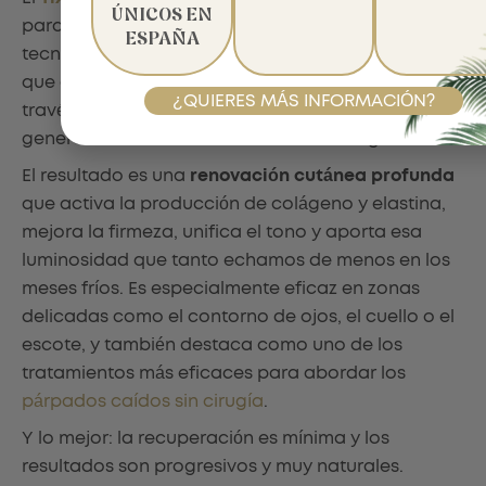
ÚNICOS EN
para renovar la piel de forma global. Utiliza una
ESPAÑA
tecnología de estimulación térmica fraccionada
que actúa sobre la piel sin láser ni radiación, a
¿QUIERES MÁS INFORMACIÓN?
través de microcontactos controlados que
generan calor durante fracciones de segundo.
El resultado es una
renovación cutánea profunda
que activa la producción de colágeno y elastina,
mejora la firmeza, unifica el tono y aporta esa
luminosidad que tanto echamos de menos en los
meses fríos. Es especialmente eficaz en zonas
delicadas como el contorno de ojos, el cuello o el
escote, y también destaca como uno de los
tratamientos más eficaces para abordar los
párpados caídos sin cirugía
.
Y lo mejor: la recuperación es mínima y los
resultados son progresivos y muy naturales.