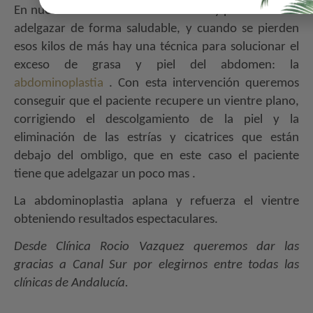
En nuestra Clinica somos conscientes y partidarios de
adelgazar de forma saludable, y cuando se pierden
esos kilos de más hay una técnica para solucionar el
exceso de grasa y piel del abdomen: la
abdominoplastia
. Con esta intervención queremos
conseguir que el paciente recupere un vientre plano,
corrigiendo el descolgamiento de la piel y la
eliminación de las estrías y cicatrices que están
debajo del ombligo, que en este caso el paciente
tiene que adelgazar un poco mas .
La abdominoplastia aplana y refuerza el vientre
obteniendo resultados espectaculares.
Desde Clínica Rocio Vazquez queremos dar las
gracias a Canal Sur por elegirnos entre todas las
clínicas de Andalucía.