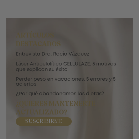
ARTÍCULOS
DESTACADOS
Entrevista Dra. Rocío Vázquez
Láser Anticelulítico CELLULAZE. 5 motivos
que explican su éxito
Perder peso en vacaciones. 5 errores y 5
aciertos
¿Por qué abandonamos las dietas?
¿QUIERES MANTENERTE
ACTUALIZADO?
SUSCRIBIRME