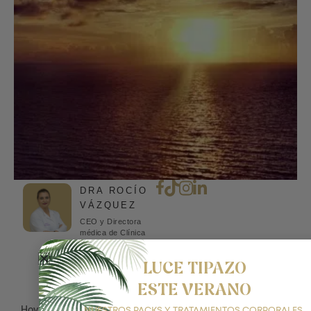
DRA ROCÍO
VÁZQUEZ
CEO y Directora
médica de Clínica
Rocío Vázquez |
Directora ejecutiva
LUCE TIPAZO
del Máster de
Medicina Estética
ESTE VERANO
UPO
Hoy queremos compartir la noticia que estamos de
NUESTROS PACKS Y TRATAMIENTOS CORPORALES,