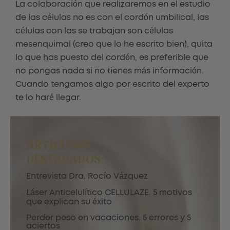
La colaboración que realizaremos en el estudio
de las células no es con el cordón umbilical, las
células con las se trabajan son células
mesenquimal (creo que lo he escrito bien), quita
lo que has puesto del cordón, es preferible que
no pongas nada si no tienes más información.
Cuando tengamos algo por escrito del experto
te lo haré llegar.
ARTÍCULOS
DESTACADOS
Entrevista Dra. Rocío Vázquez
Láser Anticelulítico CELLULAZE. 5 motivos
que explican su éxito
Perder peso en vacaciones. 5 errores y 5
aciertos