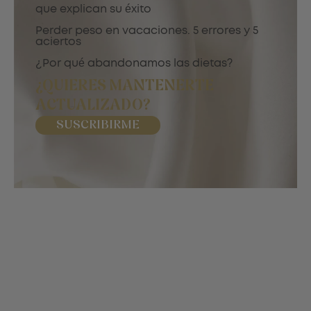
que explican su éxito
Perder peso en vacaciones. 5 errores y 5
aciertos
¿Por qué abandonamos las dietas?
¿QUIERES MANTENERTE
ACTUALIZADO?
SUSCRIBIRME