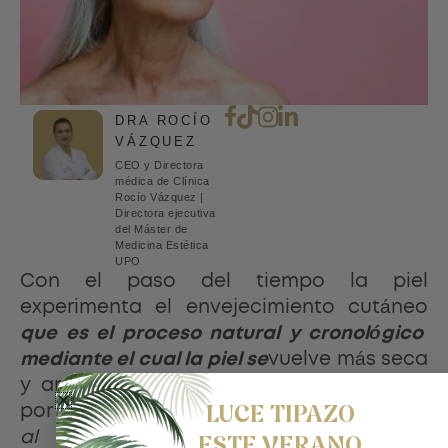
DRA ROCÍO
VÁZQUEZ
CEO y Directora
médica de Clínica
Rocío Vázquez |
Directora ejecutiva
del Máster de
Medicina Estética
UPO
Con el paso del tiempo la piel
experimenta el envejecimiento cutáneo
que es el proceso natural y cronológico
mediante el cual la piel se
vuelve más seca
y arrugada. Este proceso es provocado
por el
paso de los años
y por la
exposición
LUCE TIPAZO
al sol
hace que la piel experimente
ESTE VERANO