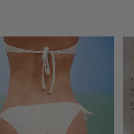
E
L
e
P
a
¿