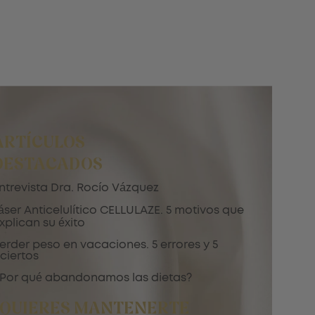
ARTÍCULOS
DESTACADOS
ntrevista Dra. Rocío Vázquez
áser Anticelulítico CELLULAZE. 5 motivos que
xplican su éxito
erder peso en vacaciones. 5 errores y 5
ciertos
Por qué abandonamos las dietas?
¿QUIERES MANTENERTE