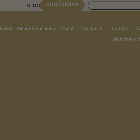
Buscar
AR CELULITIS – VELASHAPE 
CONÓCENOS
BLOG
LLULAZE
ucción
Aumento de mama
Facial
Corporal
Capilar
A
Abrir Facial
Abrir Corporal
Ab
Nutrición y 