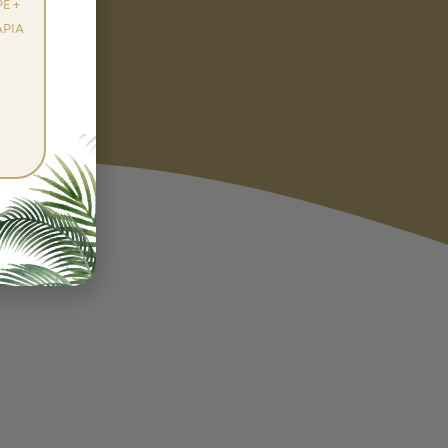
E +
PIA