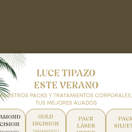
LUCE TIPAZO
ESTE VERANO
NUESTROS PACKS Y TRATAMIENTOS CORPORALES,
TUS MEJORES ALIADOS
GOLD
IAMOND
PACK
PAC
INCISION
CISION
LÁSER
SILUE
TRATAMIENTO