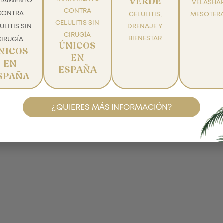
ATAMIENTO
VERDE
VELASHAP
CONTRA
CONTRA
CELULITIS,
MESOTERA
CELULITIS SIN
ULITIS SIN
DRENAJE Y
CIRUGÍA
BIENESTAR
CIRUGÍA
ÚNICOS
NICOS
EN
EN
ESPAÑA
SPAÑA
¿QUIERES MÁS INFORMACIÓN?