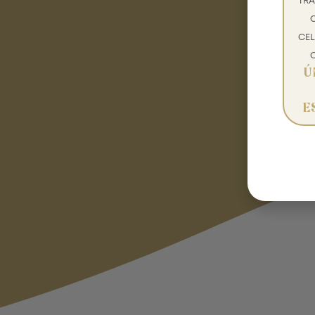
TR
CEL
Ú
E