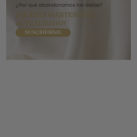
¿Por qué abandonamos las dietas?
¿QUIERES MANTENERTE
ACTUALIZADO?
SUSCRIBIRME