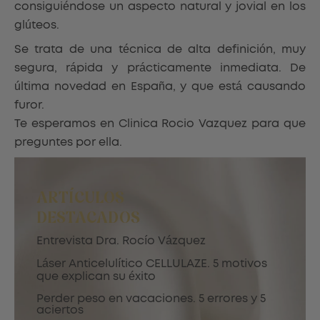
consiguiéndose un aspecto natural y jovial en los
glúteos.
Se trata de una técnica de alta definición, muy
segura, rápida y prácticamente inmediata. De
última novedad en España, y que está causando
furor.
Te esperamos en Clinica Rocio Vazquez para que
preguntes por ella.
ARTÍCULOS
DESTACADOS
Entrevista Dra. Rocío Vázquez
Láser Anticelulítico CELLULAZE. 5 motivos
que explican su éxito
Perder peso en vacaciones. 5 errores y 5
aciertos