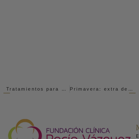
Tratamientos para eliminar celulitis – VelaShape III – Cellulaze
Primavera: extra de hidratación