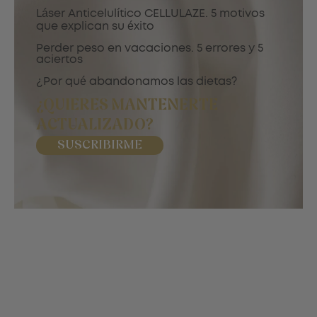
Láser Anticelulítico CELLULAZE. 5 motivos
que explican su éxito
Perder peso en vacaciones. 5 errores y 5
aciertos
¿Por qué abandonamos las dietas?
¿QUIERES MANTENERTE
ACTUALIZADO?
SUSCRIBIRME