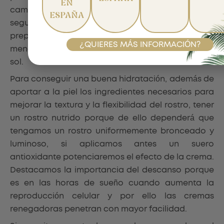
EN
cambio de clima y recibir el bronceado de forma
ESPAÑA
segura y uniforme. Lo ideal es empezarnos a
preparar la piel con una buena exfoliación al
¿QUIERES MÁS INFORMACIÓN?
menos veinte días antes de la exposición directa al
sol.
Para conseguir una buena hidratación, además de
aportar a la piel los ingredientes necesarios para
mejorar la textura y la flexibilidad del rostro, tener
un rostro nutrido porque de ello dependerá que
tengamos un rostro uniformemente bronceado y
luminoso, si aplicamos antes un suero
antioxidante potenciaremos el efecto de la crema.
Destacamos la importancia del descanso porque
es en las horas de sueño cuando aumenta la
reproducción celular y por ello las cremas
renegadoras penetran con mayor facilidad.