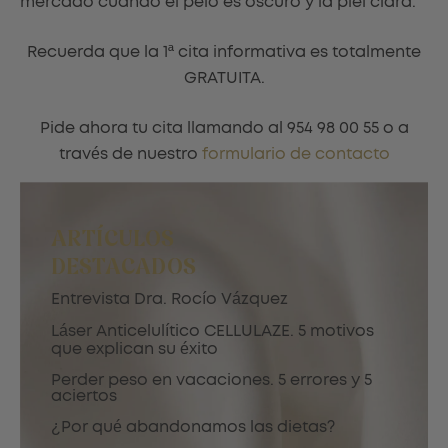
mercado cuando el pelo es oscuro y la piel clara.
Recuerda que la 1ª cita informativa es totalmente
GRATUITA.
Pide ahora tu cita llamando al 954 98 00 55 o a
través de nuestro
formulario de contacto
ARTÍCULOS
DESTACADOS
Entrevista Dra. Rocío Vázquez
Láser Anticelulítico CELLULAZE. 5 motivos
que explican su éxito
Perder peso en vacaciones. 5 errores y 5
aciertos
¿Por qué abandonamos las dietas?