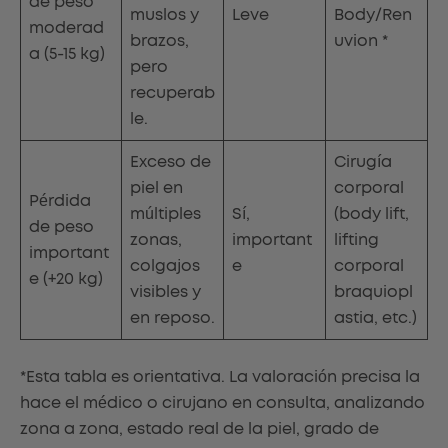
de peso
muslos y
Leve
Body/Ren
moderad
brazos,
uvion *
a (5-15 kg)
pero
recuperab
le.
Exceso de
Cirugía
piel en
corporal
Pérdida
múltiples
Sí,
(body lift,
de peso
zonas,
important
lifting
important
colgajos
e
corporal
e (+20 kg)
visibles y
braquiopl
en reposo.
astia, etc.)
*Esta tabla es orientativa. La valoración precisa la
hace el médico o cirujano en consulta, analizando
zona a zona, estado real de la piel, grado de