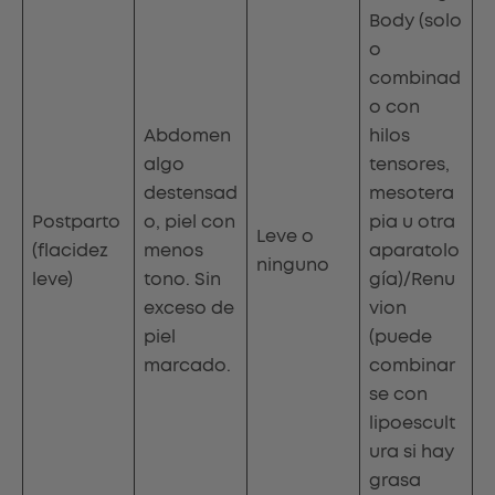
Body (solo
o
combinad
o con
Abdomen
hilos
algo
tensores,
destensad
mesotera
Postparto
o, piel con
pia u otra
Leve o
(flacidez
menos
aparatolo
ninguno
leve)
tono. Sin
gía)/Renu
exceso de
vion
piel
(puede
marcado.
combinar
se con
lipoescult
ura si hay
grasa