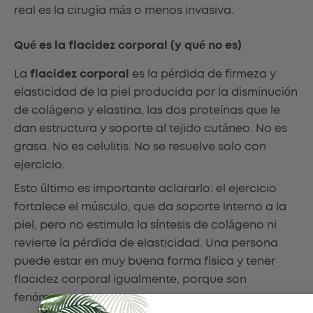
real es la cirugía más o menos invasiva.
Qué es la flacidez corporal (y qué no es)
La
flacidez corporal
es la pérdida de firmeza y
elasticidad de la piel producida por la disminución
de colágeno y elastina, las dos proteínas que le
dan estructura y soporte al tejido cutáneo. No es
grasa. No es celulitis. No se resuelve solo con
ejercicio.
Esto último es importante aclararlo: el ejercicio
fortalece el músculo, que da soporte interno a la
piel, pero no estimula la síntesis de colágeno ni
revierte la pérdida de elasticidad. Una persona
puede estar en muy buena forma física y tener
flacidez corporal igualmente, porque son
fenómenos distintos.