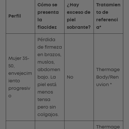
Cómo se
¿Hay
Tratamien
presenta
exceso de
to de
Perfil
la
piel
referenci
flacidez
sobrante?
a*
Pérdida
de firmeza
en brazos,
Mujer 35-
muslos,
50,
abdomen
Thermage
envejecim
bajo. La
No
Body/Ren
iento
piel está
uvion *
progresiv
menos
o
tensa
pero sin
colgajos.
Thermage