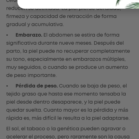
células responsables de fabricar colágeno—
reducen su actividad. La piel pierde densidad,
firmeza y capacidad de retracción de forma
gradual y acumulativa.
•
Embarazo.
El abdomen se estira de forma
significativa durante nueve meses. Después del
parto, la piel puede no recuperar completamente
su tono, especialmente en embarazos múltiples,
muy seguidos, o cuando se produce un aumento
de peso importante.
•
Pérdida de peso.
Cuando se baja de peso, el
tejido graso que hasta ese momento tensaba la
piel desde dentro desaparece, y la piel puede
quedar suelta. Cuanto mayor es la pérdida y más
rápida es, más difícil le resulta a la piel adaptarse.
El sol, el tabaco o la genética pueden agravar o
acelerar el proceso, pero raramente son la causa