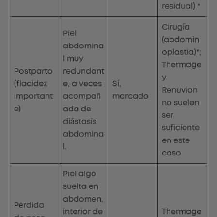
residual) *
Cirugía
Piel
(abdomin
abdomina
oplastia)*;
l muy
Thermage
Postparto
redundant
y
(flacidez
e, a veces
Sí,
Renuvion
important
acompañ
marcado
no suelen
e)
ada de
ser
diástasis
suficiente
abdomina
en este
l.
caso
Piel algo
suelta en
abdomen,
Pérdida
interior de
Thermage