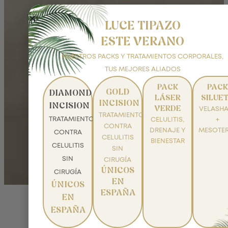
LUCE TIPAZO
ESTE VERANO
NUESTROS PACKS Y TRATAMIENTOS CORPORALES,
TUS MEJORES ALIADOS
PACK
PACK
GOLD
DIAMOND
LÁSER
SILUE
INCISION
INCISION
VERDE
VELASHA
TRATAMIENTO
TRATAMIENTO
CELULITIS,
+
CONTRA
DRENAJE Y
MESOTER
CONTRA
CELULITIS
BIENESTAR
CELULITIS
SIN
SIN
CIRUGÍA
ÚNICOS
CIRUGÍA
EN
ÚNICOS
ESPAÑA
EN
ESPAÑA
NUESTRO BEAUTY BLOG