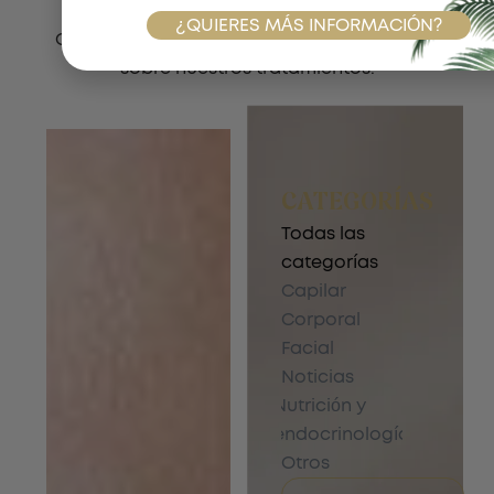
TRATAMIENTOS DESTACADOS
¿QUIERES MÁS INFORMACIÓN?
Conoce nuestros artículos más destacados
sobre nuestros tratamientos.
CATEGORÍAS
Todas las
categorías
Capilar
Corporal
Facial
Noticias
Nutrición y
endocrinología
Otros
Buscar