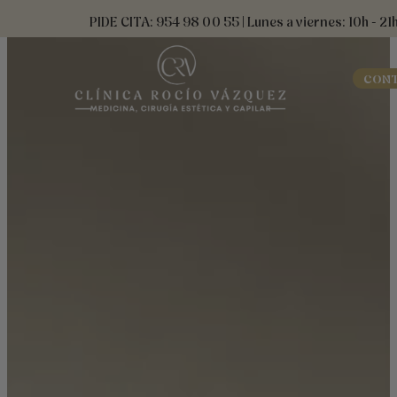
Ir
contenido
PIDE CITA: 954 98 00 55 | Lunes a viernes: 10h - 21
al
contenido
CON