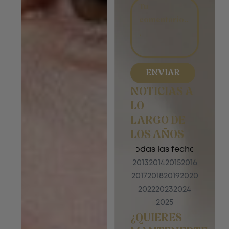
ENVIAR
NOTICIAS A
LO
LARGO DE
LOS AÑOS
Todas las fechas
2013
2014
2015
2016
2017
2018
2019
2020
2022
2023
2024
2025
¿QUIERES